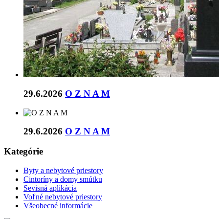
29.6.2026
O Z N A M
29.6.2026
O Z N A M
Kategórie
Byty a nebytové priestory
Cintoríny a domy smútku
Sevisná aplikácia
Voľné nebytové priestory
Všeobecné informácie