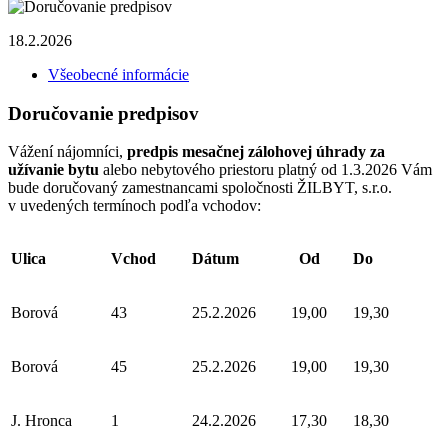
18.2.2026
Všeobecné informácie
Doručovanie predpisov
Vážení nájomníci,
predpis mesačnej zálohovej úhrady za
užívanie bytu
alebo nebytového priestoru platný od 1.3.2026 Vám
bude doručovaný zamestnancami spoločnosti ŽILBYT, s.r.o.
v uvedených termínoch podľa vchodov:
Ulica
Vchod
Dátum
Od
Do
Borová
43
25.2.2026
19,00
19,30
Borová
45
25.2.2026
19,00
19,30
J. Hronca
1
24.2.2026
17,30
18,30