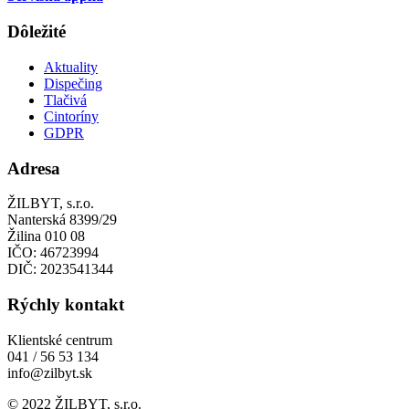
Dôležité
Aktuality
Dispečing
Tlačivá
Cintoríny
GDPR
Adresa
ŽILBYT, s.r.o.
Nanterská 8399/29
Žilina 010 08
IČO: 46723994
DIČ: 2023541344
Rýchly kontakt
Klientské centrum
041 / 56 53 134
info@zilbyt.sk
© 2022 ŽILBYT, s.r.o.