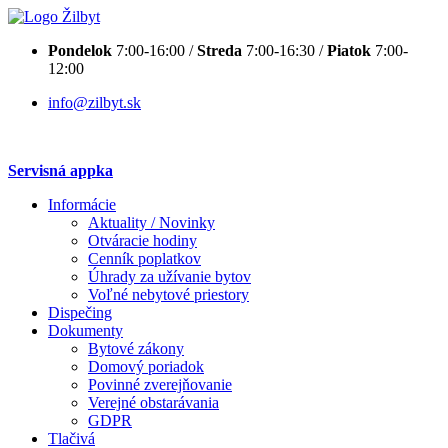
Pondelok
7:00-16:00 /
Streda
7:00-16:30 /
Piatok
7:00-
12:00
info@zilbyt.sk
Servisná appka
Informácie
Aktuality / Novinky
Otváracie hodiny
Cenník poplatkov
Úhrady za užívanie bytov
Voľné nebytové priestory
Dispečing
Dokumenty
Bytové zákony
Domový poriadok
Povinné zverejňovanie
Verejné obstarávania
GDPR
Tlačivá