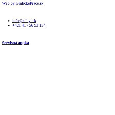
Web by GrafickePrace.sk
info@zilbyt.sk
+421 41 / 56 53 134
Servisná appka