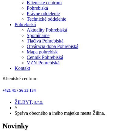
Klientske centrum
Pohrebiská
Právne oddelenie
Technické oddelenie
Pohrebiská
Aktuality Pohrebiská
Spomíname
Tlačivá Pohrebiská
Otváracia doba Pohrebiská
Mapa pohrebísk
Cenník Pohrebiská
VZN Pohrebiská
Kontakt
Klientské centrum
+421 41 / 56 53 134
ŽILBYT, s.r.o.
//
Správa obecného a iného majetku mesta Žilina.
Novinky