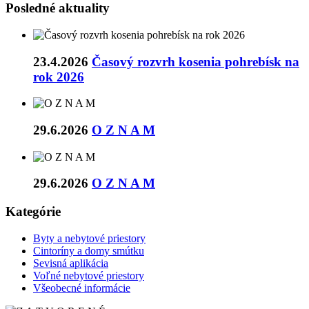
Posledné aktuality
23.4.2026
Časový rozvrh kosenia pohrebísk na
rok 2026
29.6.2026
O Z N A M
29.6.2026
O Z N A M
Kategórie
Byty a nebytové priestory
Cintoríny a domy smútku
Sevisná aplikácia
Voľné nebytové priestory
Všeobecné informácie