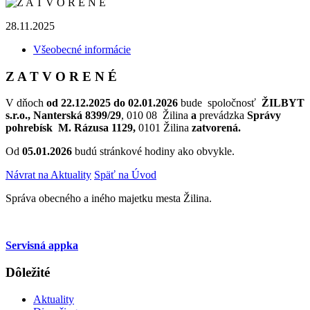
28.11.2025
Všeobecné informácie
Z A T V O R E N É
V dňoch
od 22.12.2025 do 02.01.2026
bude spoločnosť
ŽILBYT
s.r.o., Nanterská 8399/29
, 010 08 Žilina
a
prevádzka
Správy
pohrebísk M. Rázusa 1129,
0101 Žilina
zatvorená.
Od
05.01.2026
budú stránkové hodiny ako obvykle.
Návrat na Aktuality
Späť na Úvod
Správa obecného a iného majetku mesta Žilina.
Servisná appka
Dôležité
Aktuality