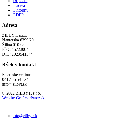
Dispečing
Tlačivá
Cintoríny
GDPR
Adresa
ŽILBYT, s.r.o.
Nanterská 8399/29
Žilina 010 08
IČO: 46723994
DIČ: 2023541344
Rýchly kontakt
Klientské centrum
041 / 56 53 134
info@zilbyt.sk
© 2022 ŽILBYT, s.r.o.
Web by GrafickePrace.sk
info@zilbyt.sk