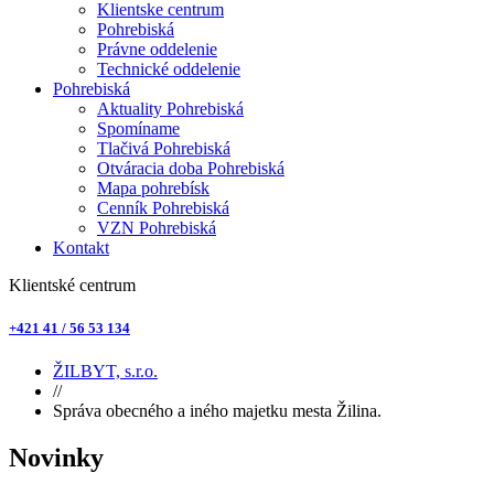
Klientske centrum
Pohrebiská
Právne oddelenie
Technické oddelenie
Pohrebiská
Aktuality Pohrebiská
Spomíname
Tlačivá Pohrebiská
Otváracia doba Pohrebiská
Mapa pohrebísk
Cenník Pohrebiská
VZN Pohrebiská
Kontakt
Klientské centrum
+421 41 / 56 53 134
ŽILBYT, s.r.o.
//
Správa obecného a iného majetku mesta Žilina.
Novinky