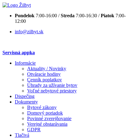
Pondelok
7:00-16:00 /
Streda
7:00-16:30 /
Piatok
7:00-
12:00
info@zilbyt.sk
Servisná appka
Informácie
Aktuality / Novinky
Otváracie hodiny
Cenník poplatkov
Úhrady za užívanie bytov
Voľné nebytové priestory
Dispečing
Dokumenty
Bytové zákony
Domový poriadok
Povinné zverejňovanie
Verejné obstarávania
GDPR
Tlačivá