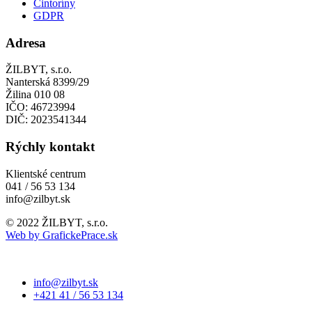
Cintoríny
GDPR
Adresa
ŽILBYT, s.r.o.
Nanterská 8399/29
Žilina 010 08
IČO: 46723994
DIČ: 2023541344
Rýchly kontakt
Klientské centrum
041 / 56 53 134
info@zilbyt.sk
© 2022 ŽILBYT, s.r.o.
Web by GrafickePrace.sk
info@zilbyt.sk
+421 41 / 56 53 134