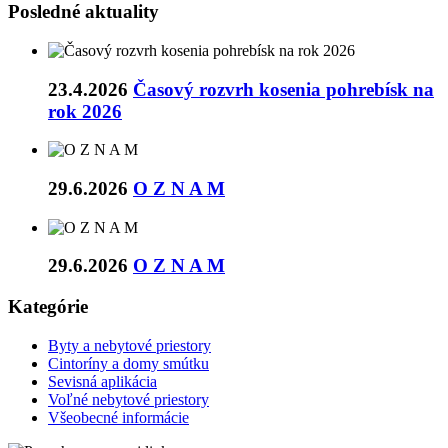
Posledné aktuality
23.4.2026
Časový rozvrh kosenia pohrebísk na
rok 2026
29.6.2026
O Z N A M
29.6.2026
O Z N A M
Kategórie
Byty a nebytové priestory
Cintoríny a domy smútku
Sevisná aplikácia
Voľné nebytové priestory
Všeobecné informácie