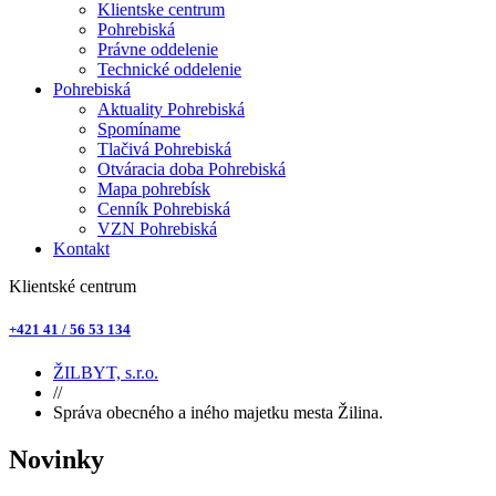
Klientske centrum
Pohrebiská
Právne oddelenie
Technické oddelenie
Pohrebiská
Aktuality Pohrebiská
Spomíname
Tlačivá Pohrebiská
Otváracia doba Pohrebiská
Mapa pohrebísk
Cenník Pohrebiská
VZN Pohrebiská
Kontakt
Klientské centrum
+421 41 / 56 53 134
ŽILBYT, s.r.o.
//
Správa obecného a iného majetku mesta Žilina.
Novinky