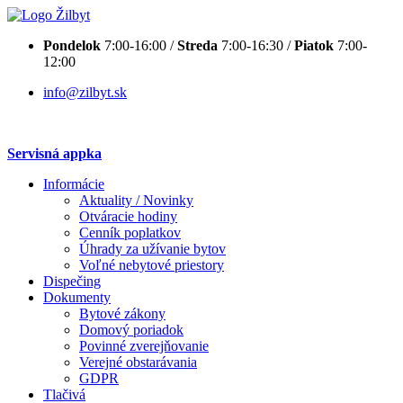
Pondelok
7:00-16:00 /
Streda
7:00-16:30 /
Piatok
7:00-
12:00
info@zilbyt.sk
Servisná appka
Informácie
Aktuality / Novinky
Otváracie hodiny
Cenník poplatkov
Úhrady za užívanie bytov
Voľné nebytové priestory
Dispečing
Dokumenty
Bytové zákony
Domový poriadok
Povinné zverejňovanie
Verejné obstarávania
GDPR
Tlačivá